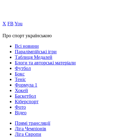
Х
FB
You
Про спорт українською
Всі новини
Паралімпійські ігри
Таблиця Медалей
Блоги та авторські матеріали
Футбол
Бокс
Теніс
Формула 1
Хокей
Баскетбол
Кіберспорт
Фото
Відео
Прямі трансляції
Ліга Чемпіонів
Ліга Європи