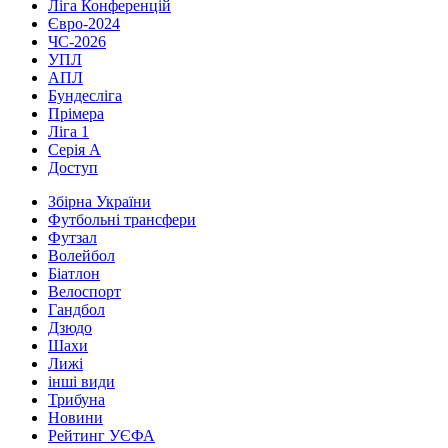
Ліга Конференцій
Євро-2024
ЧС-2026
УПЛ
АПЛ
Бундесліга
Прімера
Ліга 1
Серія А
Доступ
Збірна України
Футбольні трансфери
Футзал
Волейбол
Біатлон
Велоспорт
Гандбол
Дзюдо
Шахи
Лижі
інші види
Трибуна
Новини
Рейтинг УЄФА