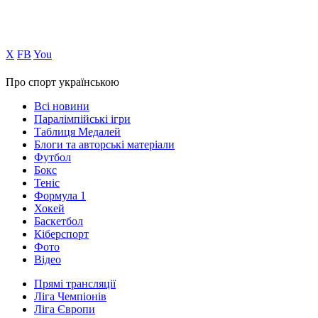
Х
FB
You
Про спорт українською
Всі новини
Паралімпійські ігри
Таблиця Медалей
Блоги та авторські матеріали
Футбол
Бокс
Теніс
Формула 1
Хокей
Баскетбол
Кіберспорт
Фото
Відео
Прямі трансляції
Ліга Чемпіонів
Ліга Європи