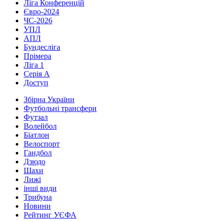
Ліга Конференцій
Євро-2024
ЧС-2026
УПЛ
АПЛ
Бундесліга
Прімера
Ліга 1
Серія А
Доступ
Збірна України
Футбольні трансфери
Футзал
Волейбол
Біатлон
Велоспорт
Гандбол
Дзюдо
Шахи
Лижі
інші види
Трибуна
Новини
Рейтинг УЄФА