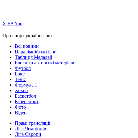
Х
FB
You
Про спорт українською
Всі новини
Паралімпійські ігри
Таблиця Медалей
Блоги та авторські матеріали
Футбол
Бокс
Теніс
Формула 1
Хокей
Баскетбол
Кіберспорт
Фото
Відео
Прямі трансляції
Ліга Чемпіонів
Ліга Європи