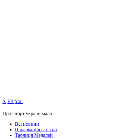
Х
FB
You
Про спорт українською
Всі новини
Паралімпійські ігри
Таблиця Медалей