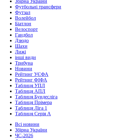
Збірна України
Футбольні трансфери
Футзал
Волейбол
Біатлон
Велоспорт
Гандбол
Дзюдо
Шахи
Лижі
інші види
Трибуна
Новини
Рейтинг УЄФА
Рейтинг ФІФА
Таблиця УПЛ
Таблиця АПЛ
Таблиця Бундесліга
Таблиця Прімера
Таблиця Ліга 1
Таблиця Серія А
Всі новини
Збірна України
ЧС-2026