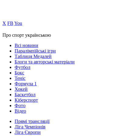
Х
FB
You
Про спорт українською
Всі новини
Паралімпійські ігри
Таблиця Медалей
Блоги та авторські матеріали
Футбол
Бокс
Теніс
Формула 1
Хокей
Баскетбол
Кіберспорт
Фото
Відео
Прямі трансляції
Ліга Чемпіонів
Ліга Європи