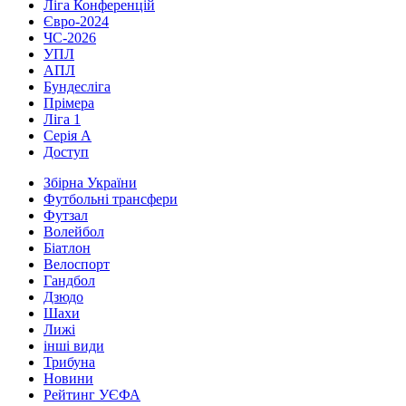
Ліга Конференцій
Євро-2024
ЧС-2026
УПЛ
АПЛ
Бундесліга
Прімера
Ліга 1
Серія А
Доступ
Збірна України
Футбольні трансфери
Футзал
Волейбол
Біатлон
Велоспорт
Гандбол
Дзюдо
Шахи
Лижі
інші види
Трибуна
Новини
Рейтинг УЄФА