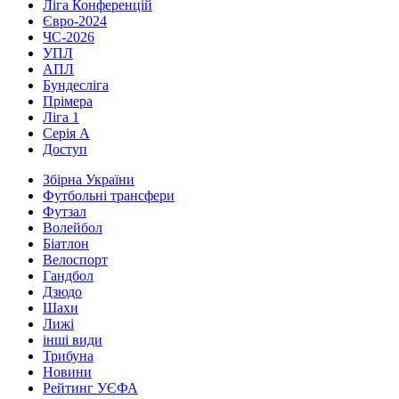
Ліга Конференцій
Євро-2024
ЧС-2026
УПЛ
АПЛ
Бундесліга
Прімера
Ліга 1
Серія А
Доступ
Збірна України
Футбольні трансфери
Футзал
Волейбол
Біатлон
Велоспорт
Гандбол
Дзюдо
Шахи
Лижі
інші види
Трибуна
Новини
Рейтинг УЄФА