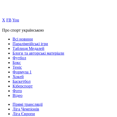
Х
FB
You
Про спорт українською
Всі новини
Паралімпійські ігри
Таблиця Медалей
Блоги та авторські матеріали
Футбол
Бокс
Теніс
Формула 1
Хокей
Баскетбол
Кіберспорт
Фото
Відео
Прямі трансляції
Ліга Чемпіонів
Ліга Європи