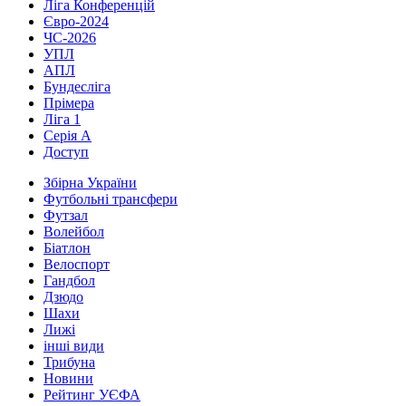
Ліга Конференцій
Євро-2024
ЧС-2026
УПЛ
АПЛ
Бундесліга
Прімера
Ліга 1
Серія А
Доступ
Збірна України
Футбольні трансфери
Футзал
Волейбол
Біатлон
Велоспорт
Гандбол
Дзюдо
Шахи
Лижі
інші види
Трибуна
Новини
Рейтинг УЄФА