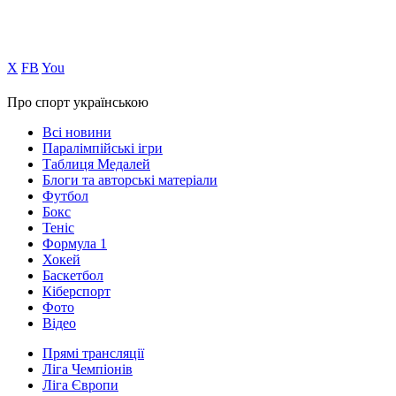
Х
FB
You
Про спорт українською
Всі новини
Паралімпійські ігри
Таблиця Медалей
Блоги та авторські матеріали
Футбол
Бокс
Теніс
Формула 1
Хокей
Баскетбол
Кіберспорт
Фото
Відео
Прямі трансляції
Ліга Чемпіонів
Ліга Європи